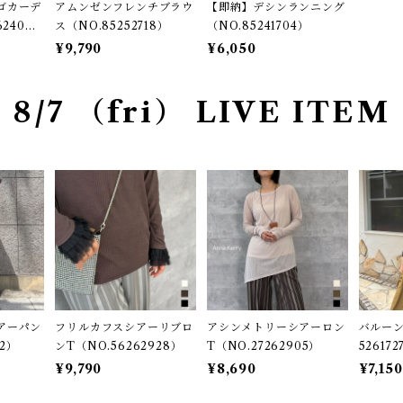
ゴカーデ
アムンゼンフレンチブラウ
【即納】デシンランニング
240
ス（NO.85252718）
（NO.85241704）
¥9,790
¥6,050
8/7 （fri） LIVE ITEM
アーパン
フリルカフスシアーリブロ
アシンメトリーシアーロン
バルーン
22）
ンT（NO.56262928）
T（NO.27262905）
526172
¥9,790
¥8,690
¥7,150