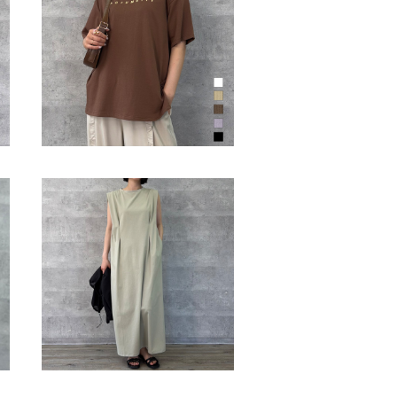
.
メタリックロゴTシャツ（NO.
56262924）
¥9,790
.
ショルダータックワンピース
（NO.01262903）
¥12,100