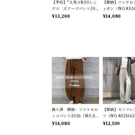
【予約】*人気＊8/10レン
【即納】バックロ
グス ズアーブパンツ202
ィガン（NO.8526
6（NO.59252604）
8）
¥13,200
¥14,080
再入荷 即納：ソフトモロ
【即納】セミフレ
ッコパンツ2026（NO.59
ツ（NO.852516
252608）
¥14,080
¥12,100