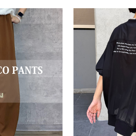
26（NO.59252608）
【即納】バックロゴカー
0