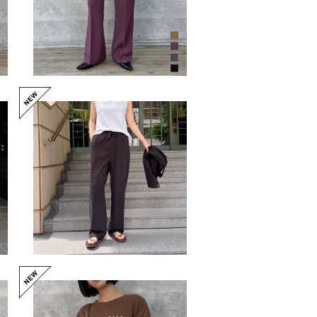
8
フライストラックパンツ（N
O.85262617）
¥12,100