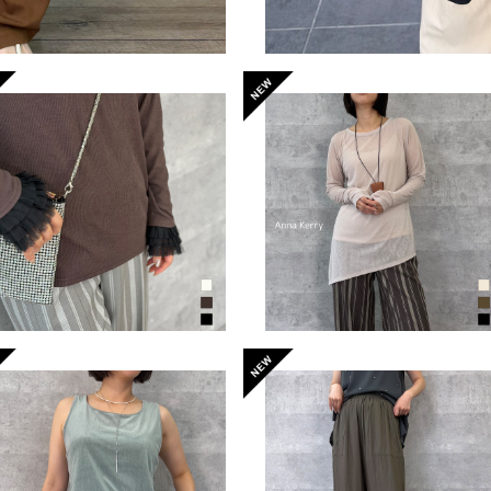
フリルカフスシアーリブロンT
アシンメトリーシアーロンT
（NO.56262928）
（NO.27262905）
¥9,790
¥8,690
COMING SOON
ソフトメモリーパンツ（NO.
6262607）
ベロアタンクトップ（NO.562
¥17,380
53905）