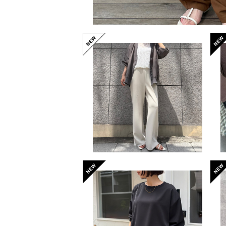
【即納】セミフレアーパンツ
（NO.85251622）
¥12,100
バルーンブラウス（NO.8526
1727）
¥7,150