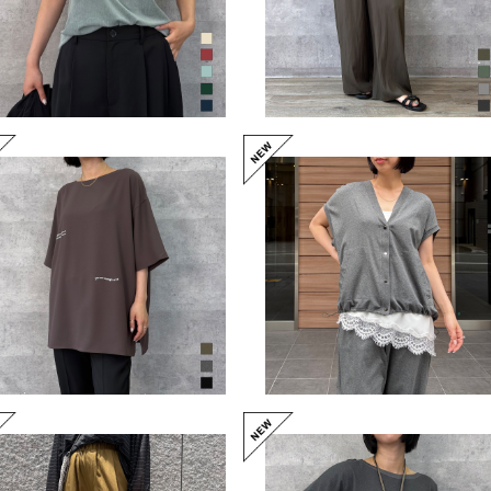
¥8,690
マルチロゴオーバートップス
フライスカーディガン（NO.
（NO.27262707）
5262946）
¥10,780
¥12,100