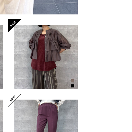
初秋ラッフルブラウス（NO.8
5262723）
¥14,300
5
フレアーパンツ（NO.562626
27）
¥13,200