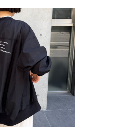
ディガン（NO.85262408）
¥14,080