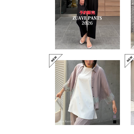
【予約】*人気＊8/10レング
ス ズアーブパンツ2026（N
O.59252604）
¥13,200
レーストリムシャツ（NO.852
62716）
¥17,600