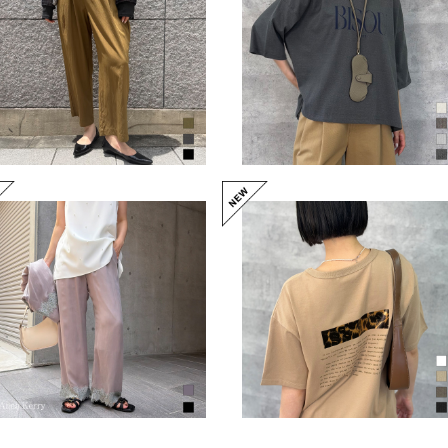
8/10レングスワイドパンツ（N
ピグメントロゴTシャツ（NO
O.56253609）
56262926）
¥15,180
¥10,780
レースヘムパンツ（NO.8526
レオパードロゴTシャツ（NO
2612）
56262927）
¥17,380
¥10,780